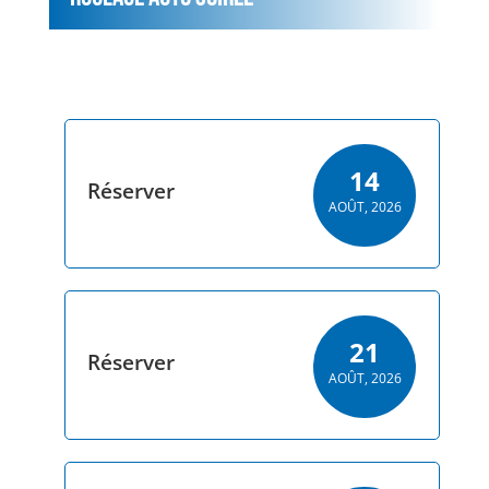
Le roualge Auto soirée une exclusivité au Circuit
de Bresse
14
Réserver
AOÛT, 2026
21
Réserver
AOÛT, 2026